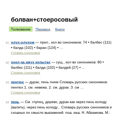
болван+стоеросовый
Толкование
Перевод
Книги
олух-олухом
— прил., кол во синонимов: 74 • балбес (111)
61
• балда (102) • баран (124) • …
Словарь синонимов
осел на двух копытах
— сущ., кол во синонимов: 80 •
62
балбес (111) • балда (102) • балдей (27) • …
Словарь синонимов
пентюх
— дурак, пень пнем Словарь русских синонимов.
63
пентюх 1. см. невежа. 2. см. дурак. 3. см …
Словарь синонимов
пень
— См. глупец, дерево, дурак как через пень колоду
64
(валить), через пень колоду... Словарь русских синонимов и
сходных по смыслу выражений. под. ред. Н. Абрамова, М.: