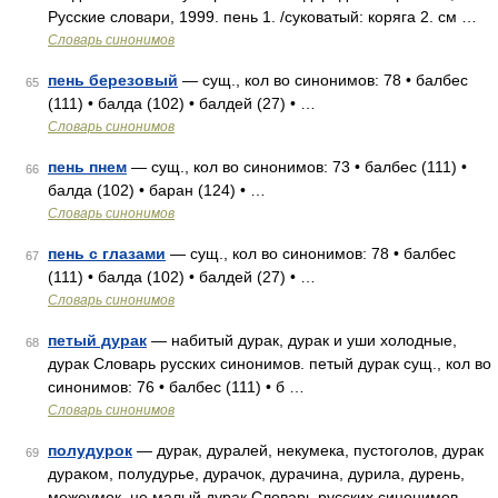
Русские словари, 1999. пень 1. /суковатый: коряга 2. см …
Словарь синонимов
пень березовый
— сущ., кол во синонимов: 78 • балбес
65
(111) • балда (102) • балдей (27) • …
Словарь синонимов
пень пнем
— сущ., кол во синонимов: 73 • балбес (111) •
66
балда (102) • баран (124) • …
Словарь синонимов
пень с глазами
— сущ., кол во синонимов: 78 • балбес
67
(111) • балда (102) • балдей (27) • …
Словарь синонимов
петый дурак
— набитый дурак, дурак и уши холодные,
68
дурак Словарь русских синонимов. петый дурак сущ., кол во
синонимов: 76 • балбес (111) • б …
Словарь синонимов
полудурок
— дурак, дуралей, некумека, пустоголов, дурак
69
дураком, полудурье, дурачок, дурачина, дурила, дурень,
межеумок, не малый дурак Словарь русских синонимов.