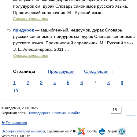
полудурок см. дурак Словарь синонимов русского языка.
Практический справочник. М.: Русский язык …
Словарь синонимов
придурок
— зашибленный, недоумок, дурак Словарь
70
русских синонимов. придурок см. дурак Словарь синонимов
русского языка. Практический справочник. М.: Русский язык.
З. Е. Александрова. 2011 …
Словарь синонимов
Страницы
←
Предыдущая
Следующая
→
1
2
3
4
5
6
7
8
9
10
© Академик, 2000-2026
18+
Обратная связь:
Техподдержка
,
Реклама на сайте
👣 Путешествия
Экспорт словарей на сайты
, сделанные на PHP,
Joomla,
Drupal,
WordPress, MODx.